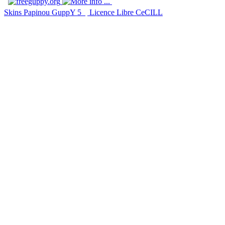
Skins Papinou GuppY 5
Licence Libre CeCILL