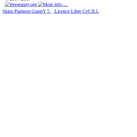
Skins Papinou GuppY 5
Licence Libre CeCILL