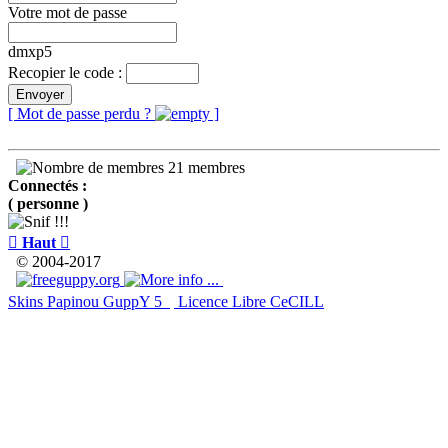
Votre mot de passe
dmxp5
Recopier le code :
Envoyer
[ Mot de passe perdu ?
]
21 membres
Connectés :
( personne )

Haut

© 2004-2017
Skins Papinou GuppY 5
Licence Libre CeCILL