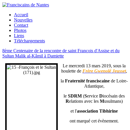
Accueil
Nouvelles
Contact
Photos
Liens
Téléchargements
8ème Centenaire de la rencontre de saint François d'Assise et du
Sultan Malik al-Kâmil à Damiette
Le mercredi 13 mars 2019, sous la
houlette de
Frère Gwenolé Jeusset
,
la
Fraternité franciscaine
de Loire-
Atlantique,
le
SDRM
(
S
ervice
D
iocésain des
R
elations avec les
M
usulmans)
et l'
association Tibhirine
ont marqué cet évènement.