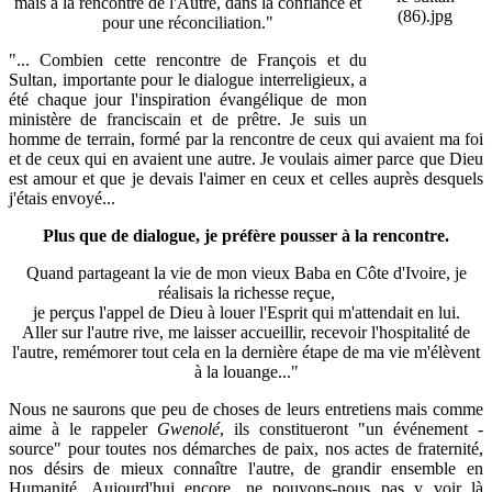
mais à la rencontre de l'Autre, dans la confiance et
pour une réconciliation."
"... Combien cette rencontre de François et du
Sultan, importante pour le dialogue interreligieux, a
été chaque jour l'inspiration évangélique de mon
ministère de franciscain et de prêtre. Je suis un
homme de terrain, formé par la rencontre de ceux qui avaient ma foi
et de ceux qui en avaient une autre. Je voulais aimer parce que Dieu
est amour et que je devais l'aimer en ceux et celles auprès desquels
j'étais envoyé...
Plus que de dialogue, je préfère pousser à la rencontre.
Quand partageant la vie de mon vieux Baba en Côte d'Ivoire, je
réalisais la richesse reçue,
je perçus l'appel de Dieu à louer l'Esprit qui m'attendait en lui.
Aller sur l'autre rive, me laisser accueillir, recevoir l'hospitalité de
l'autre, remémorer tout cela en la dernière étape de ma vie m'élèvent
à la louange..."
Nous ne saurons que peu de choses de leurs entretiens mais comme
aime à le rappeler
Gwenolé
, ils constitueront "un événement -
source" pour toutes nos démarches de paix, nos actes de fraternité,
nos désirs de mieux connaître l'autre, de grandir ensemble en
Humanité. Aujourd'hui encore, ne pouvons-nous pas y voir là