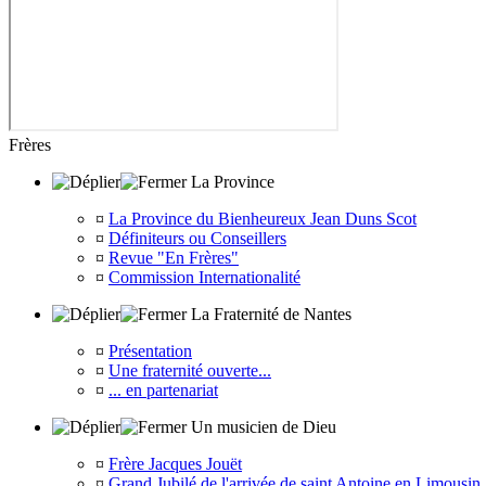
Frères
La Province
¤
La Province du Bienheureux Jean Duns Scot
¤
Définiteurs ou Conseillers
¤
Revue "En Frères"
¤
Commission Internationalité
La Fraternité de Nantes
¤
Présentation
¤
Une fraternité ouverte...
¤
... en partenariat
Un musicien de Dieu
¤
Frère Jacques Jouët
¤
Grand Jubilé de l'arrivée de saint Antoine en Limousin