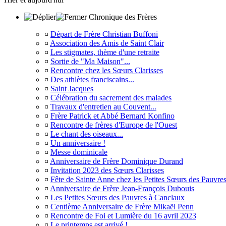
Chronique des Frères
¤
Départ de Frère Christian Buffoni
¤
Association des Amis de Saint Clair
¤
Les stigmates, thème d'une retraite
¤
Sortie de "Ma Maison"...
¤
Rencontre chez les Sœurs Clarisses
¤
Des athlètes franciscains...
¤
Saint Jacques
¤
Célébration du sacrement des malades
¤
Travaux d'entretien au Couvent...
¤
Frère Patrick et Abbé Bernard Konfino
¤
Rencontre de frères d'Europe de l'Ouest
¤
Le chant des oiseaux...
¤
Un anniversaire !
¤
Messe dominicale
¤
Anniversaire de Frère Dominique Durand
¤
Invitation 2023 des Sœurs Clarisses
¤
Fête de Sainte Anne chez les Petites Sœurs des Pauvre
¤
Anniversaire de Frère Jean-François Dubouis
¤
Les Petites Sœurs des Pauvres à Canclaux
¤
Centième Anniversaire de Frère Mikaël Penn
¤
Rencontre de Foi et Lumière du 16 avril 2023
¤
Le printemps est arrivé !