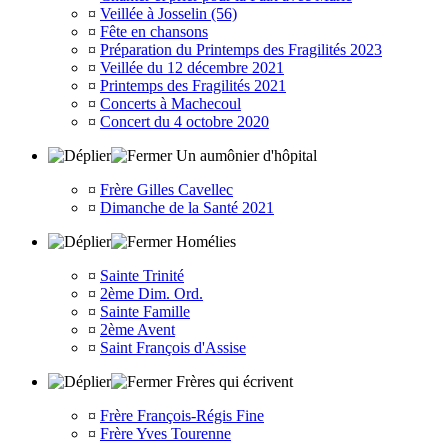
¤
Veillée à Josselin (56)
¤
Fête en chansons
¤
Préparation du Printemps des Fragilités 2023
¤
Veillée du 12 décembre 2021
¤
Printemps des Fragilités 2021
¤
Concerts à Machecoul
¤
Concert du 4 octobre 2020
Un aumônier d'hôpital
¤
Frère Gilles Cavellec
¤
Dimanche de la Santé 2021
Homélies
¤
Sainte Trinité
¤
2ème Dim. Ord.
¤
Sainte Famille
¤
2ème Avent
¤
Saint François d'Assise
Frères qui écrivent
¤
Frère François-Régis Fine
¤
Frère Yves Tourenne