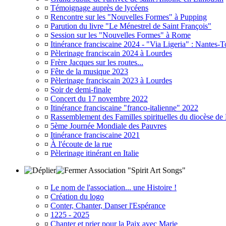
¤
Témoignage auprès de lycéens
¤
Rencontre sur les "Nouvelles Formes" à Pupping
¤
Parution du livre "Le Ménestrel de Saint François"
¤
Session sur les "Nouvelles Formes" à Rome
¤
Itinérance franciscaine 2024 - "Via Ligeria" : Nantes-T
¤
Pèlerinage franciscain 2024 à Lourdes
¤
Frère Jacques sur les routes...
¤
Fête de la musique 2023
¤
Pèlerinage franciscain 2023 à Lourdes
¤
Soir de demi-finale
¤
Concert du 17 novembre 2022
¤
Itinérance franciscaine "franco-italienne" 2022
¤
Rassemblement des Familles spirituelles du diocèse de
¤
5ème Journée Mondiale des Pauvres
¤
Itinérance franciscaine 2021
¤
À l'écoute de la rue
¤
Pèlerinage itinérant en Italie
Association "Spirit Art Songs"
¤
Le nom de l'association... une Histoire !
¤
Création du logo
¤
Conter, Chanter, Danser l'Espérance
¤
1225 - 2025
¤
Chanter et prier pour la Paix avec Marie