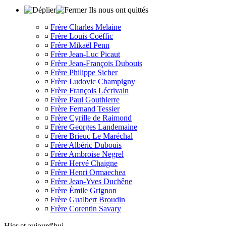
Ils nous ont quittés
¤
Frère Charles Melaine
¤
Frère Louis Coëffic
¤
Frère Mikaël Penn
¤
Frère Jean-Luc Picaut
¤
Frère Jean-François Dubouis
¤
Frère Philippe Sicher
¤
Frère Ludovic Champigny
¤
Frère François Lécrivain
¤
Frère Paul Gouthierre
¤
Frère Fernand Tessier
¤
Frère Cyrille de Raimond
¤
Frère Georges Landemaine
¤
Frère Brieuc Le Maréchal
¤
Frère Albéric Dubouis
¤
Frère Ambroise Negrel
¤
Frère Hervé Chaigne
¤
Frère Henri Ormaechea
¤
Frère Jean-Yves Duchêne
¤
Frère Émile Grignon
¤
Frère Gualbert Broudin
¤
Frère Corentin Savary
Hier et aujourd'hui