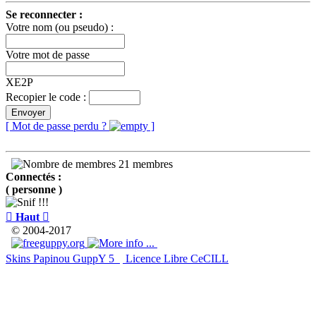
Se reconnecter :
Votre nom (ou pseudo) :
Votre mot de passe
XE2P
Recopier le code :
Envoyer
[ Mot de passe perdu ?
]
21 membres
Connectés :
( personne )

Haut

© 2004-2017
Skins Papinou GuppY 5
Licence Libre CeCILL