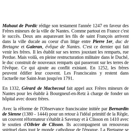
Mahaut de Pordic
rédige son testament l'année 1247 en faveur des
Frères mineurs de la ville de Nantes. Comme partout en France c'est
le succès. Deux ans auparavant les fils de saint François arrivent
dans la ville ducale au coeur d'un litige entre
Pierre 1er
, duc de
Bretagne
et
Galeran
, évêque de Nantes
. C'est ce dernier qui fait
venir les frères. Il les établit sur ses terres jouxtant les remparts, rue
Perdue. Mais voilà, en pleine restructuration militaire dans le Duché,
le duc construit de nouveaux remparts qui passeront sur les terres de
l'évêque. Ce qui ajoute au conflit existant. En 1252, les frères
peuvent édifier leur couvent. Les Franciscains y restent dans
l'actuelle rue Saint-Jean jusqu'en 1791.
En 1332,
Gérard de Machecoul
fait appel aux Frères mineurs de
Nantes pour les établir à Bourgneuf-en-Retz à charge de fonder un
hôpital avec douez frères.
Avec la réforme de l'Observance franciscaine initiée par
Bernardin
de Sienne
(1380 - 1444) pour un retour à l'idéal primitif de la Règle,
un couvent réformateur s'établit à Savenay et à Clisson en 1410 avec
le soutien d'
Olivier de Clisson
. Ils accompagnent un renouveau
spirituel dans tout le monde catholique de l'époque. La Bretagne se